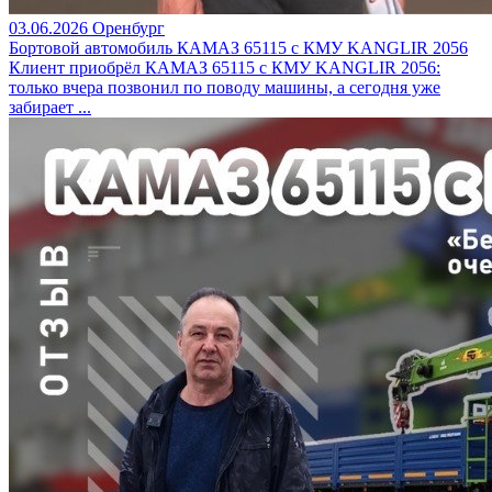
03.06.2026
Оренбург
Бортовой автомобиль КАМАЗ 65115 с КМУ KANGLIR 2056
Клиент приобрёл КАМАЗ 65115 с КМУ KANGLIR 2056:
только вчера позвонил по поводу машины, а сегодня уже
забирает ...