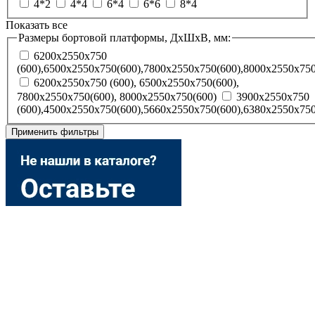
4*2
4*4
6*4
6*6
8*4
Показать все
Размеры бортовой платформы, ДхШхВ, мм:
6200x2550x750
(600),6500x2550x750(600),7800x2550x750(600),8000x2550x750
6200х2550х750 (600), 6500х2550х750(600),
7800х2550х750(600), 8000х2550х750(600)
3900х2550х750
(600),4500х2550х750(600),5660х2550х750(600),6380х2550х750
Применить фильтры