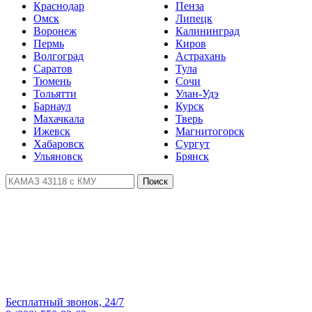
Краснодар
Пенза
Омск
Липецк
Воронеж
Калининград
Пермь
Киров
Волгоград
Астрахань
Саратов
Тула
Тюмень
Сочи
Тольятти
Улан-Удэ
Барнаул
Курск
Махачкала
Тверь
Ижевск
Магнитогорск
Хабаровск
Сургут
Ульяновск
Брянск
Поиск
Бесплатный звонок, 24/7