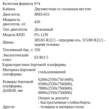
Колесная формула
6*4
Кабина
Двухместная со спальным местом
Двигатель
ЯМЗ-653
Мощность
420
двигателя, л/с
Тип двигателя
Дизельный
Модель КПП
FG-12JS
385/65 R22,5 - передняя ось, 315/80 R22,5 -
Шины
задняя тележка
Топливный бак, л
350
Экологический
EURO 5
класс
Характеристики бортовой платформы
Материал бортовой
сталь/алюминий
платформы
6200х2550х750 (600),
Размеры бортовой
6500х2550х750(600),
платформы,
7800х2550х750(600),
ДхШхВ, мм
8000х2550х750(600)
Опции за доплату:
- быстросъемные стойки/борта;
Другое
- толщина и материал пола;