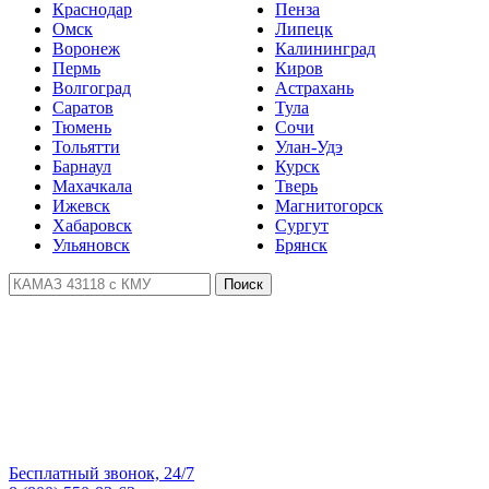
Краснодар
Пенза
Омск
Липецк
Воронеж
Калининград
Пермь
Киров
Волгоград
Астрахань
Саратов
Тула
Тюмень
Сочи
Тольятти
Улан-Удэ
Барнаул
Курск
Махачкала
Тверь
Ижевск
Магнитогорск
Хабаровск
Сургут
Ульяновск
Брянск
Поиск
Бесплатный звонок, 24/7