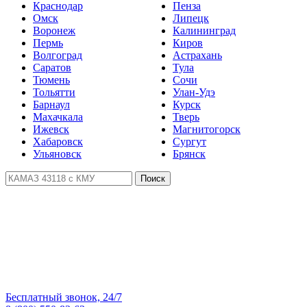
Краснодар
Пенза
Омск
Липецк
Воронеж
Калининград
Пермь
Киров
Волгоград
Астрахань
Саратов
Тула
Тюмень
Сочи
Тольятти
Улан-Удэ
Барнаул
Курск
Махачкала
Тверь
Ижевск
Магнитогорск
Хабаровск
Сургут
Ульяновск
Брянск
Поиск
Бесплатный звонок, 24/7