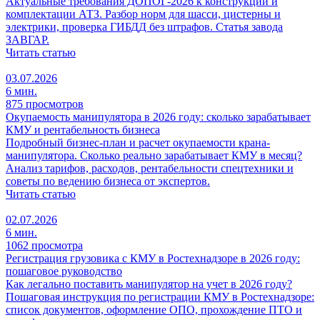
Актуальные требования ДОПОГ-2026 к конструкции и
комплектации АТЗ. Разбор норм для шасси, цистерны и
электрики, проверка ГИБДД без штрафов. Статья завода
ЗАВГАР.
Читать статью
03.07.2026
6 мин.
875 просмотров
Окупаемость манипулятора в 2026 году: сколько зарабатывает
КМУ и рентабельность бизнеса
Подробный бизнес-план и расчет окупаемости крана-
манипулятора. Сколько реально зарабатывает КМУ в месяц?
Анализ тарифов, расходов, рентабельности спецтехники и
советы по ведению бизнеса от экспертов.
Читать статью
02.07.2026
6 мин.
1062 просмотра
Регистрация грузовика с КМУ в Ростехнадзоре в 2026 году:
пошаговое руководство
Как легально поставить манипулятор на учет в 2026 году?
Пошаговая инструкция по регистрации КМУ в Ростехнадзоре:
список документов, оформление ОПО, прохождение ПТО и