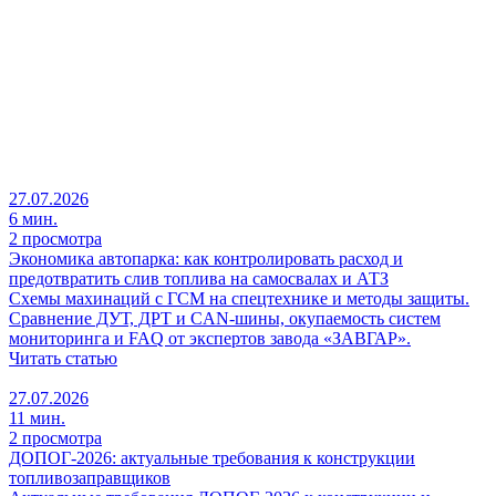
27.07.2026
6 мин.
2 просмотра
Экономика автопарка: как контролировать расход и
предотвратить слив топлива на самосвалах и АТЗ
Схемы махинаций с ГСМ на спецтехнике и методы защиты.
Сравнение ДУТ, ДРТ и CAN-шины, окупаемость систем
мониторинга и FAQ от экспертов завода «ЗАВГАР».
Читать статью
27.07.2026
11 мин.
2 просмотра
ДОПОГ-2026: актуальные требования к конструкции
топливозаправщиков