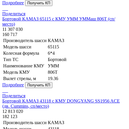
Подробнее
Получить КП
Поделиться
Бортовой КАМАЗ 65115 с КМУ УММ УММаш 806Т (сп/
место)
11 307 030
160 717
Производитель шасси
КАМАЗ
Модель шасси
65115
Колесная формула
6*4
Тип ТС
Бортовой
Наименование КМУ
УММ
Модель КМУ
806Т
Вылет стрелы, м
19.36
Подробнее
Получить КП
Поделиться
Бортовой КАМАЗ 43118 с КМУ DONGYANG SS1956 ACE
(дв. Cummins, сп/место)
12 813 020
182 123
Производитель шасси
КАМАЗ
Модель шасси
43118