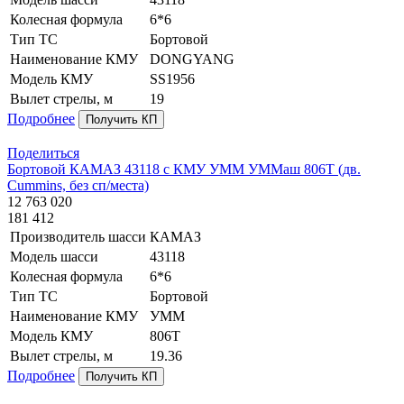
Колесная формула
6*6
Тип ТС
Бортовой
Наименование КМУ
DONGYANG
Модель КМУ
SS1956
Вылет стрелы, м
19
Подробнее
Получить КП
Поделиться
Бортовой КАМАЗ 43118 с КМУ УММ УММаш 806Т (дв.
Cummins, без сп/места)
12 763 020
181 412
Производитель шасси
КАМАЗ
Модель шасси
43118
Колесная формула
6*6
Тип ТС
Бортовой
Наименование КМУ
УММ
Модель КМУ
806Т
Вылет стрелы, м
19.36
Подробнее
Получить КП