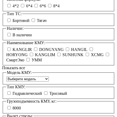
4*2
6*4
6*6
8*4
Тип ТС:
Бортовой
Тягач
Наличие:
В наличии
Наименование КМУ:
KANGLIR
DONGYANG
HANGIL
HORYONG
KANGLIM
SUNHUNK
XCMG
СмартЭко
УММ
Показать все
Модель КМУ:
Тип КМУ:
Гидравлический
Тросовый
Грузоподъемность КМУ, кг:
8000
Вылет стрелы: