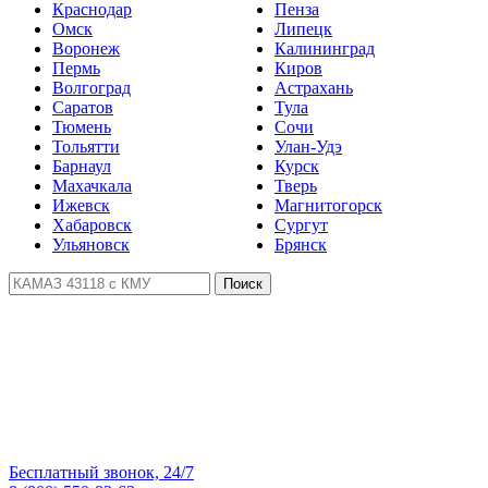
Краснодар
Пенза
Омск
Липецк
Воронеж
Калининград
Пермь
Киров
Волгоград
Астрахань
Саратов
Тула
Тюмень
Сочи
Тольятти
Улан-Удэ
Барнаул
Курск
Махачкала
Тверь
Ижевск
Магнитогорск
Хабаровск
Сургут
Ульяновск
Брянск
Поиск
Бесплатный звонок, 24/7