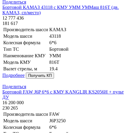
Поделиться
Бортовой КАМАЗ 43118 с КМУ УММ УММаш 816Т (дв.
КАМАЗ, сп/место)
12 777 436
181 617
Производитель шасси
КАМАЗ
Модель шасси
43118
Колесная формула
6*6
Тип ТС
Бортовой
Наименование КМУ
УММ
Модель КМУ
816Т
Вылет стрелы, м
19.4
Подробнее
Получить КП
Поделиться
Бортовой FAW J6P 6*6 с КМУ KANGLIR KS2056H + пульт
ДУ
16 200 000
230 265
Производитель шасси
FAW
Модель шасси
J6P3250
Колесная формула
6*6