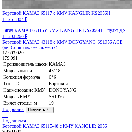
Бортовой КАМАЗ 65117 с КМУ KANGLIR KS2056H
11 251 804 ₽
Тягач КАМАЗ 65116 с КМУ KANGLIR KS2056H + пульт ДУ
11 203 260 ₽
Бортовой КАМАЗ 43118 с КМУ DONGYANG SS1956 ACE
(дв. Cummins, без сп/места)
12 663 020
179 991
Производитель шасси
КАМАЗ
Модель шасси
43118
Колесная формула
6*6
Тип ТС
Бортовой
Наименование КМУ
DONGYANG
Модель КМУ
SS1956
Вылет стрелы, м
19
Подробнее
Получить КП
Поделиться
Бортовой КАМАЗ 65115-48 с КМУ KANGLIR 2056
9 490 000