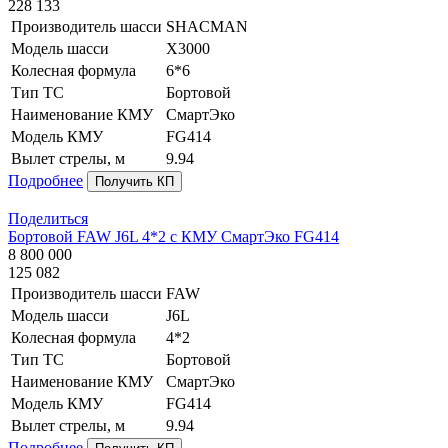
228 133
Производитель шасси
SHACMAN
Модель шасси
X3000
Колесная формула
6*6
Тип ТС
Бортовой
Наименование КМУ
СмартЭко
Модель КМУ
FG414
Вылет стрелы, м
9.94
Подробнее
Получить КП
Поделиться
Бортовой FAW J6L 4*2 с КМУ СмартЭко FG414
8 800 000
125 082
Производитель шасси
FAW
Модель шасси
J6L
Колесная формула
4*2
Тип ТС
Бортовой
Наименование КМУ
СмартЭко
Модель КМУ
FG414
Вылет стрелы, м
9.94
Подробнее