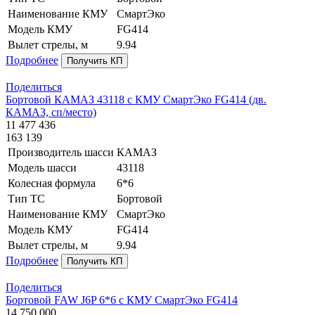
Наименование КМУ
СмартЭко
Модель КМУ
FG414
Вылет стрелы, м
9.94
Подробнее
Получить КП
Поделиться
Бортовой КАМАЗ 43118 с КМУ СмартЭко FG414 (дв.
КАМАЗ, сп/место)
11 477 436
163 139
Производитель шасси
КАМАЗ
Модель шасси
43118
Колесная формула
6*6
Тип ТС
Бортовой
Наименование КМУ
СмартЭко
Модель КМУ
FG414
Вылет стрелы, м
9.94
Подробнее
Получить КП
Поделиться
Бортовой FAW J6P 6*6 с КМУ СмартЭко FG414
14 750 000