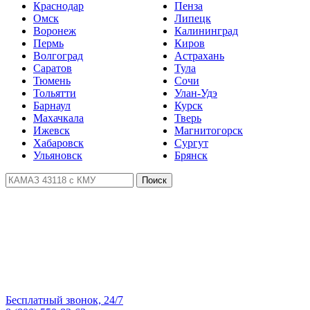
Краснодар
Пенза
Омск
Липецк
Воронеж
Калининград
Пермь
Киров
Волгоград
Астрахань
Саратов
Тула
Тюмень
Сочи
Тольятти
Улан-Удэ
Барнаул
Курск
Махачкала
Тверь
Ижевск
Магнитогорск
Хабаровск
Сургут
Ульяновск
Брянск
Поиск
Бесплатный звонок, 24/7