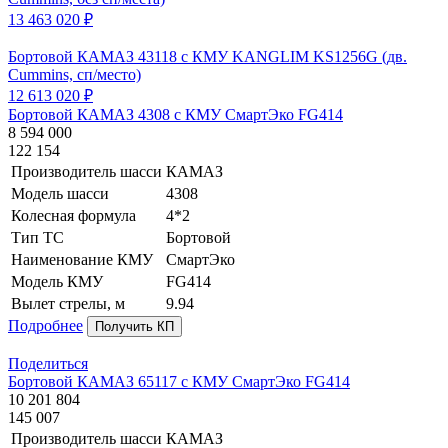
13 463 020 ₽
Бортовой КАМАЗ 43118 с КМУ KANGLIM KS1256G (дв.
Cummins, сп/место)
12 613 020 ₽
Бортовой КАМАЗ 4308 с КМУ СмартЭко FG414
8 594 000
122 154
Производитель шасси
КАМАЗ
Модель шасси
4308
Колесная формула
4*2
Тип ТС
Бортовой
Наименование КМУ
СмартЭко
Модель КМУ
FG414
Вылет стрелы, м
9.94
Подробнее
Получить КП
Поделиться
Бортовой КАМАЗ 65117 с КМУ СмартЭко FG414
10 201 804
145 007
Производитель шасси
КАМАЗ