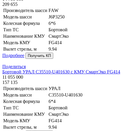
209 655
Производитель шасси
FAW
Модель шасси
J6P3250
Колесная формула
6*6
Тип ТС
Бортовой
Наименование КМУ
СмартЭко
Модель КМУ
FG414
Вылет стрелы, м
9.94
Подробнее
Получить КП
Поделиться
Бортовой УРАЛ C35510-U401630 с КМУ СмартЭко FG414
11 055 000
157 135
Производитель шасси
УРАЛ
Модель шасси
C35510-U401630
Колесная формула
6*4
Тип ТС
Бортовой
Наименование КМУ
СмартЭко
Модель КМУ
FG414
Вылет стрелы, м
9.94