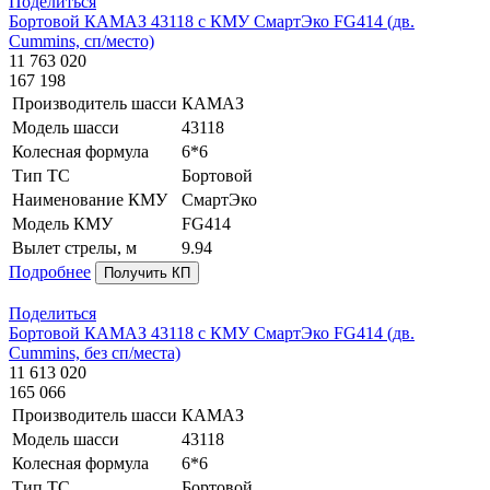
Поделиться
Бортовой КАМАЗ 43118 с КМУ СмартЭко FG414 (дв.
Cummins, сп/место)
11 763 020
167 198
Производитель шасси
КАМАЗ
Модель шасси
43118
Колесная формула
6*6
Тип ТС
Бортовой
Наименование КМУ
СмартЭко
Модель КМУ
FG414
Вылет стрелы, м
9.94
Подробнее
Получить КП
Поделиться
Бортовой КАМАЗ 43118 с КМУ СмартЭко FG414 (дв.
Cummins, без сп/места)
11 613 020
165 066
Производитель шасси
КАМАЗ
Модель шасси
43118
Колесная формула
6*6
Тип ТС
Бортовой