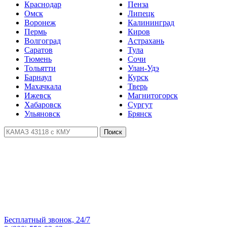
Краснодар
Пенза
Омск
Липецк
Воронеж
Калининград
Пермь
Киров
Волгоград
Астрахань
Саратов
Тула
Тюмень
Сочи
Тольятти
Улан-Удэ
Барнаул
Курск
Махачкала
Тверь
Ижевск
Магнитогорск
Хабаровск
Сургут
Ульяновск
Брянск
Поиск
Бесплатный звонок, 24/7