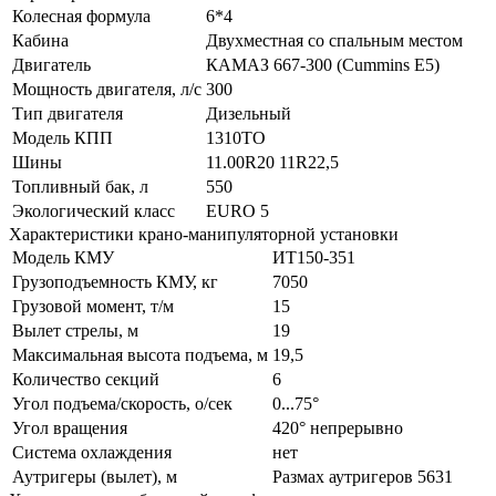
Колесная формула
6*4
Кабина
Двухместная со спальным местом
Двигатель
КАМАЗ 667-300 (Cummins Е5)
Мощность двигателя, л/с
300
Тип двигателя
Дизельный
Модель КПП
1310TO
Шины
11.00R20 11R22,5
Топливный бак, л
550
Экологический класс
EURO 5
Характеристики крано-манипуляторной установки
Модель КМУ
ИТ150-351
Грузоподъемность КМУ, кг
7050
Грузовой момент, т/м
15
Вылет стрелы, м
19
Максимальная высота подъема, м
19,5
Количество секций
6
Угол подъема/скорость, о/сек
0...75°
Угол вращения
420° непрерывно
Система охлаждения
нет
Аутригеры (вылет), м
Размах аутригеров 5631