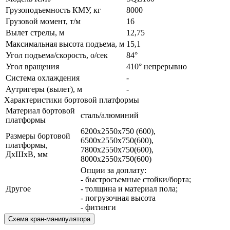
Грузоподъемность КМУ, кг
8000
Грузовой момент, т/м
16
Вылет стрелы, м
12,75
Максимальная высота подъема, м
15,1
Угол подъема/скорость, о/сек
84°
Угол вращения
410° непрерывно
Система охлаждения
-
Аутригеры (вылет), м
-
Характеристики бортовой платформы
Материал бортовой
сталь/алюминий
платформы
6200х2550х750 (600),
Размеры бортовой
6500х2550х750(600),
платформы,
7800х2550х750(600),
ДхШхВ, мм
8000х2550х750(600)
Опции за доплату:
- быстросъемные стойки/борта;
Другое
- толщина и материал пола;
- погрузочная высота
- фитинги
Схема кран-манипулятора