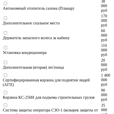
38
000
Автономный отопитель салона (Планар)
руб
170
000
Дополнительное спальное место
руб
60
000
Держатель запасного колеса за кабину
руб
110
000
Установка кондиционера
руб
20
000
Дополнительная (вторая) лестница
руб
1 400
000
Сертифицированная корзина для поднятия людей
руб
(АГП)
90
000
Корзина КС-250Н для подъема строительных грузов
руб
35
000
Система защиты оператора СЗО-1 (козырек защиты от