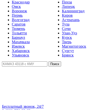
Краснодар
Пенза
Омск
Липецк
Воронеж
Калининград
Пермь
Киров
Волгоград
Астрахань
Саратов
Тула
Тюмень
Сочи
Тольятти
Улан-Удэ
Барнаул
Курск
Махачкала
Тверь
Ижевск
Магнитогорск
Хабаровск
Сургут
Ульяновск
Брянск
Поиск
Бесплатный звонок, 24/7