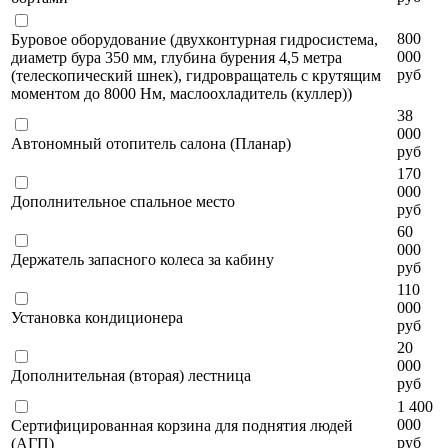
800
Буровое оборудование (двухконтурная гидросистема,
000
диаметр бура 350 мм, глубина бурения 4,5 метра
руб
(телескопический шнек), гидровращатель с крутящим
моментом до 8000 Нм, маслоохладитель (куллер))
38
000
Автономный отопитель салона (Планар)
руб
170
000
Дополнительное спальное место
руб
60
000
Держатель запасного колеса за кабину
руб
110
000
Установка кондиционера
руб
20
000
Дополнительная (вторая) лестница
руб
1 400
000
Сертифицированная корзина для поднятия людей
руб
(АГП)