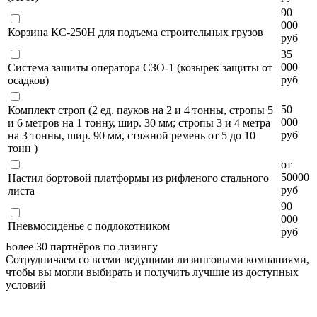
90
000
Корзина КС-250Н для подъема строительных грузов
руб
35
000
Система защиты оператора СЗО-1 (козырек защиты от
руб
осадков)
50
Комплект строп (2 ед. пауков на 2 и 4 тонны, стропы 5
000
и 6 метров на 1 тонну, шир. 30 мм; стропы 3 и 4 метра
руб
на 3 тонны, шир. 90 мм, стяжной ремень от 5 до 10
тонн )
от
50000
Настил бортовой платформы из рифленого стального
руб
листа
90
000
Пневмосиденье с подлокотником
руб
Более 30 партнёров по лизингу
Сотрудничаем со всеми ведущими лизинговыми компаниями,
чтобы вы могли выбирать и получить лучшие из доступных
условий