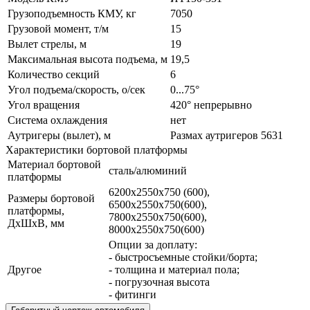
Грузоподъемность КМУ, кг
7050
Грузовой момент, т/м
15
Вылет стрелы, м
19
Максимальная высота подъема, м
19,5
Количество секций
6
Угол подъема/скорость, о/сек
0...75°
Угол вращения
420° непрерывно
Система охлаждения
нет
Аутригеры (вылет), м
Размах аутригеров 5631
Характеристики бортовой платформы
Материал бортовой
сталь/алюминий
платформы
6200х2550х750 (600),
Размеры бортовой
6500х2550х750(600),
платформы,
7800х2550х750(600),
ДхШхВ, мм
8000х2550х750(600)
Опции за доплату:
- быстросъемные стойки/борта;
Другое
- толщина и материал пола;
- погрузочная высота
- фитинги