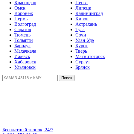
Краснодар
Пенза
Омск
Липецк
Воронеж
Калининград
Пермь
Киров
Волгоград
Астрахань
Саратов
Тула
Тюмень
Сочи
Тольятти
Улан-Удэ
Барнаул
Курск
Махачкала
Тверь
Ижевск
Магнитогорск
Хабаровск
Сургут
Ульяновск
Брянск
Поиск
Бесплатный звонок, 24/7